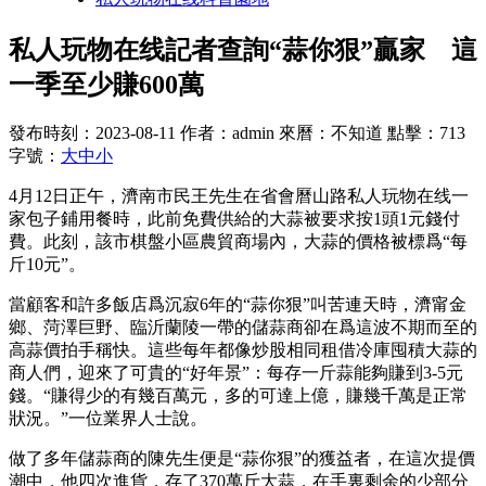
私人玩物在线記者查詢“蒜你狠”贏家 這
一季至少賺600萬
發布時刻：2023-08-11
作者：admin
來曆：不知道
點擊：713
字號：
大
中
小
4月12日正午，濟南市民王先生在省會曆山路私人玩物在线一
家包子鋪用餐時，此前免費供給的大蒜被要求按1頭1元錢付
費。此刻，該市棋盤小區農貿商場內，大蒜的價格被標爲“每
斤10元”。
當顧客和許多飯店爲沉寂6年的“蒜你狠”叫苦連天時，濟甯金
鄉、菏澤巨野、臨沂蘭陵一帶的儲蒜商卻在爲這波不期而至的
高蒜價拍手稱快。這些每年都像炒股相同租借冷庫囤積大蒜的
商人們，迎來了可貴的“好年景”：每存一斤蒜能夠賺到3-5元
錢。“賺得少的有幾百萬元，多的可達上億，賺幾千萬是正常
狀況。”一位業界人士說。
做了多年儲蒜商的陳先生便是“蒜你狠”的獲益者，在這次提價
潮中，他四次進貨，存了370萬斤大蒜，在手裏剩余的少部分