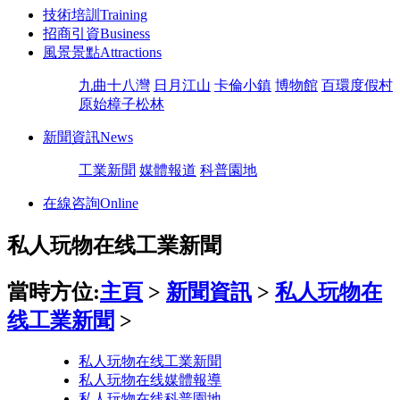
技術培訓
Training
招商引資
Business
風景景點
Attractions
九曲十八灣
日月江山
卡倫小鎮
博物館
百環度假村
原始樟子松林
新聞資訊
News
工業新聞
媒體報道
科普園地
在線咨詢
Online
私人玩物在线工業新聞
當時方位:
主頁
>
新聞資訊
>
私人玩物在
线工業新聞
>
私人玩物在线工業新聞
私人玩物在线媒體報導
私人玩物在线科普園地