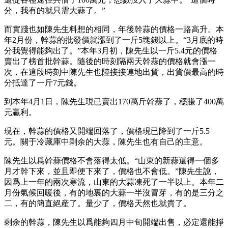
分，我有的就只需大蒜了。”
而實踐也如陳先生料想的相同，年後幹蒜的價格一路高升。本
年2月份，幹蒜的批發價就漲到了一斤5塊錢以上。“3月底的時
分我覺得能夠出了。”本年3月初，陳先生以一斤5.4元的價格
賣出了榜首批幹蒜。隨後的時刻隔兩天幹蒜的價格就會漲一
次，在這段時刻中陳先生也陸接接連地出貨，出貨價最高的時
分抵達了一斤7元錢。
到本年4月1日，陳先生現已賣出170萬斤幹蒜了，穩賺了400萬
元贏利。
現在，幹蒜的價格又開端回落了，價格現已降到了一斤5.5
元。關于冷藏庫中剩余的大蒜，陳先生也有自己的主意。
陳先生以爲幹蒜價格不會落得太低。“山東的新蒜還得一個多
月才幹下來，並且即便下來了，價格也不會低。”陳先生說，
因爲上一年的兩次寒流，山東的大蒜凍死了一半以上。本年二
月份氣候回暖後，有的地裏的大蒜一半沒冒芽，有的是三分之
二，有的簡直絕産了。量少了，價格天然也就貴了。
剩余的幹蒜，陳先生以爲能夠四月中旬開端出售，必定還能掙