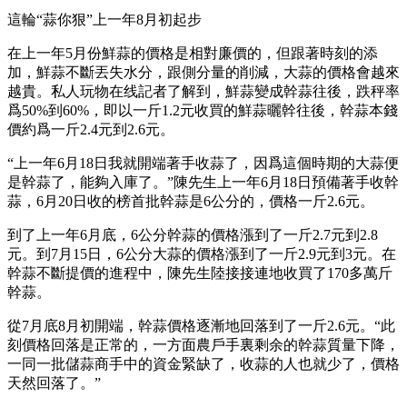
這輪“蒜你狠”上一年8月初起步
在上一年5月份鮮蒜的價格是相對廉價的，但跟著時刻的添
加，鮮蒜不斷丟失水分，跟側分量的削減，大蒜的價格會越來
越貴。私人玩物在线記者了解到，鮮蒜變成幹蒜往後，跌秤率
爲50%到60%，即以一斤1.2元收買的鮮蒜曬幹往後，幹蒜本錢
價約爲一斤2.4元到2.6元。
“上一年6月18日我就開端著手收蒜了，因爲這個時期的大蒜便
是幹蒜了，能夠入庫了。”陳先生上一年6月18日預備著手收幹
蒜，6月20日收的榜首批幹蒜是6公分的，價格一斤2.6元。
到了上一年6月底，6公分幹蒜的價格漲到了一斤2.7元到2.8
元。到7月15日，6公分大蒜的價格漲到了一斤2.9元到3元。在
幹蒜不斷提價的進程中，陳先生陸接接連地收買了170多萬斤
幹蒜。
從7月底8月初開端，幹蒜價格逐漸地回落到了一斤2.6元。“此
刻價格回落是正常的，一方面農戶手裏剩余的幹蒜質量下降，
一同一批儲蒜商手中的資金緊缺了，收蒜的人也就少了，價格
天然回落了。”