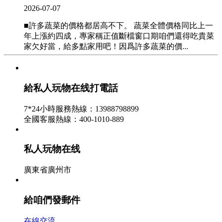
2026-07-07
■許多蔬菜的價格都居高不下。 蔬菜全體價格同比上一
年上漲約四成，專家稱正值斷檔窗口期咱們還得吃貴菜
家欠好當，給多點家用吧！因爲許多蔬菜的價...
私人玩物在线記者查詢“蒜你狠”贏家 這一季
至少賺600萬
給私人玩物在线打電話
2026-07-06
7*24小時服務熱線：13988798899
4月12日正午，濟南市民王先生在省會曆山路一家包子鋪
全國客服熱線：400-1010-889
用餐時，此前免費供給的大蒜被要求按1頭1元錢付費。
此刻，該市棋盤小區農貿商場內，大蒜的價格...
私人玩物在线
部分區域菜價回落 4月下旬起買菜會輕松些了
廣東省廣州市
- 私人玩物在线資訊
2026-07-05
給咱們發郵件
曩昔一個季度，買菜不輕松從農業新聞變成社會新聞，
從而又變成了財經新聞。 不過，跟著氣溫轉暖，新菜上
在線交流