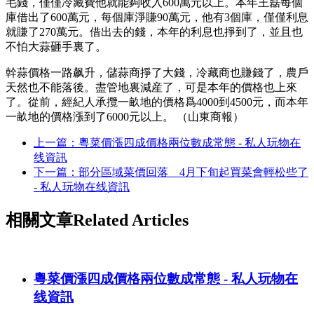
毛錢，僅僅冷藏費他就能夠收入600萬元以上。本年王磊每個
庫借出了600萬元，每個庫淨賺90萬元，他有3個庫，僅僅利息
就賺了270萬元。借出去的錢，本年的利息也掙到了，並且也
不怕大蒜砸手裏了。
幹蒜價格一路飙升，儲蒜商掙了大錢，冷藏商也賺錢了，農戶
天然也不能落後。盡管地裏減産了，可是本年的價格也上來
了。從前，經紀人承攬一畝地的價格爲4000到4500元，而本年
一畝地的價格漲到了6000元以上。 （山東商報）
上一篇：粵菜價漲四成價格兩位數成常態 - 私人玩物在
线資訊
下一篇：部分區域菜價回落 4月下旬起買菜會輕松些了
- 私人玩物在线資訊
相關文章
Related Articles
粵菜價漲四成價格兩位數成常態 - 私人玩物在
线資訊