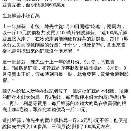
蒜賣完後，至少能賺到600萬元。
生意鮮蒜小賺百萬
上一年鮮蒜上市後，陳先生從5月20日開端“吃進”，兩周內，
以一斤1.5元的價格共收買了100萬斤剝皮鮮蒜。“這100萬斤鮮
蒜直接入庫了，在冷藏庫裏能夠確保鮮蒜的新鮮度，跌秤（即
水分丟失而導致削減的分量）十分少，也便是7%，拿出來隨
從地裏剛挖出來的鮮蒜沒什麽差異。”
這一批鮮蒜，陳先生于上一年的8月份、9月份，悉數賣
出。“因爲是鮮蒜，和幹蒜的貯存狀況是紛歧樣的，8月份、9
月份賣出正好，假如時刻再長一點，就會發芽，質量會遭到影
響。”
陳先生給私人玩物在线記者算了一筆這批鮮蒜的本錢賬。冷庫
的貯存本錢大約爲一斤2毛錢，每斤跌秤本錢大約爲1毛到1毛
5，再加上利息等費用，每斤鮮蒜的本錢大約爲在收買價的根
底上加4毛錢，即終究本錢價爲一斤1.9元。
這批鮮蒜，陳先生的賣出價格爲一斤2.6元到3元不等，也便是
說陳先生投入150多萬，三個月後淨賺了100萬元左右。