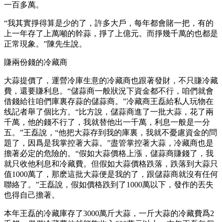
一百多萬。
“我其實掙得算是少的了，許多大戶，每年都會賭一把，有的
上一年存了上萬噸的幹蒜，掙了上億元。而掙幾千萬的也都是
正常現象。”陳先生說。
賺兩份錢的冷藏商
大蒜提價了，運營冷庫生意的冷藏商也跟著發財，不只賺冷藏
費，還要賺利息。“儲蒜商一般狀況下資金都不行，咱們就會
借錢給往咱們庫裏存蒜的儲蒜商。”冷藏商王磊給私人玩物在
线記者舉了個比方。“比方說，儲蒜商進了一批大蒜，花了兩
千萬，他的錢不行了，我就替他出一千萬，利息一般是一分
五。”王磊說，“他把大蒜存到我的庫裏，我就不憂慮資金的問
題了，因爲是我掌控著大蒜。”盡管掌控著大蒜，冷藏商也是
擔著必定的危險的。“假如大蒜價格上漲，儲蒜商賺錢了，我
就只收他利息和冷藏費。但假如大蒜價格跌落，跌落到大蒜只
值1000萬了，那麽這批大蒜便是我的了，跟儲蒜商就沒有任何
聯絡了。”王磊說，假如價格跌到了1000萬以下，發作的丟失
也得自己擔著。
本年王磊的冷藏庫存了3000萬斤大蒜，一斤大蒜的冷藏費爲2