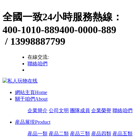
全國一致24小時服務熱線：
400-1010-889
400-0000-889
/ 13998887799
在線交流:
聯絡咱們
網站主頁
Home
關于咱們
About
企業簡介
公司文明
團隊成員
企業榮譽
聯絡咱們
産品展現
Product
産品一類
産品二類
産品三類
産品四類
産品五類