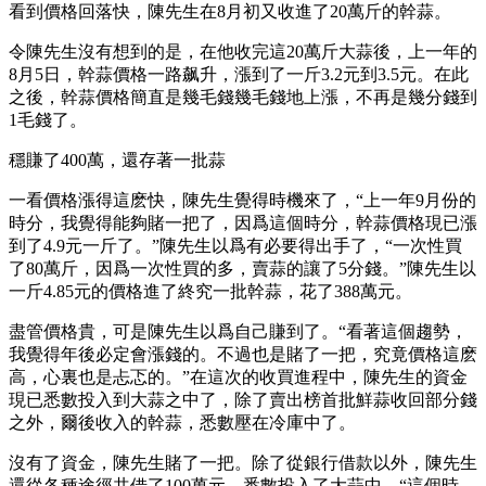
看到價格回落快，陳先生在8月初又收進了20萬斤的幹蒜。
令陳先生沒有想到的是，在他收完這20萬斤大蒜後，上一年的
8月5日，幹蒜價格一路飙升，漲到了一斤3.2元到3.5元。在此
之後，幹蒜價格簡直是幾毛錢幾毛錢地上漲，不再是幾分錢到
1毛錢了。
穩賺了400萬，還存著一批蒜
一看價格漲得這麽快，陳先生覺得時機來了，“上一年9月份的
時分，我覺得能夠賭一把了，因爲這個時分，幹蒜價格現已漲
到了4.9元一斤了。”陳先生以爲有必要得出手了，“一次性買
了80萬斤，因爲一次性買的多，賣蒜的讓了5分錢。”陳先生以
一斤4.85元的價格進了終究一批幹蒜，花了388萬元。
盡管價格貴，可是陳先生以爲自己賺到了。“看著這個趨勢，
我覺得年後必定會漲錢的。不過也是賭了一把，究竟價格這麽
高，心裏也是忐忑的。”在這次的收買進程中，陳先生的資金
現已悉數投入到大蒜之中了，除了賣出榜首批鮮蒜收回部分錢
之外，爾後收入的幹蒜，悉數壓在冷庫中了。
沒有了資金，陳先生賭了一把。除了從銀行借款以外，陳先生
還從各種途徑共借了100萬元，悉數投入了大蒜中。“這個時