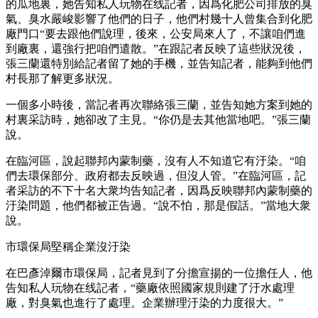
的瓜地裏，她告知私人玩物在线記者，因爲化肥公司排放的臭
氣、臭水嚴峻影響了他們的日子，他們村幾十人曾集合到化肥
廠門口“要去跟他們說理，後來，公安局來人了，不讓咱們進
到廠裏，還強行把咱們遣散。”在跟記者反映了這些狀況後，
張三蘭還特別給記者留了她的手機，並告知記者，能夠到他們
村長那了解更多狀況。
一個多小時後，當記者再次聯絡張三蘭，並告知她方案到她的
村裏采訪時，她卻改了主見。“你仍是去其他當地吧。”張三蘭
說。
在臨河區，說起聯邦內蒙制藥，沒有人不知道它有汙染。“咱
們去環保部分、政府都去反映過，但沒人管。”在臨河區，記
者采訪的不下十名大衆均告知記者，因爲反映聯邦內蒙制藥的
汙染問題，他們都被正告過。“說不怕，那是假話。”當地大衆
說。
市環保局堅稱企業沒汙染
在巴彥淖爾市環保局，記者見到了分擔宣揚的一位擔任人，他
告知私人玩物在线記者，“藥廠依照國家規則建了汙水處理
廠，對臭氣也進行了處理。企業辦理汙染的力度很大。”