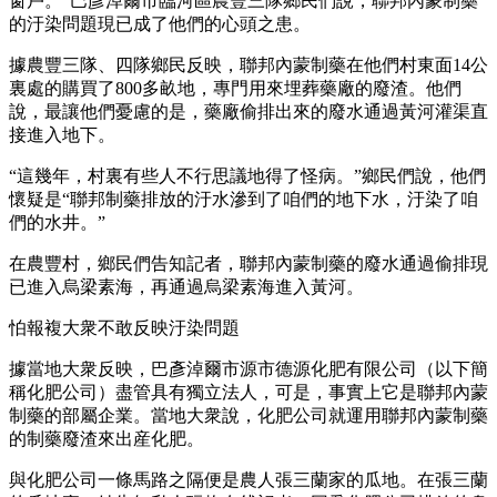
窗戶。”巴彥淖爾市臨河區農豐三隊鄉民們說，聯邦內蒙制藥
的汙染問題現已成了他們的心頭之患。
據農豐三隊、四隊鄉民反映，聯邦內蒙制藥在他們村東面14公
裏處的購買了800多畝地，專門用來埋葬藥廠的廢渣。他們
說，最讓他們憂慮的是，藥廠偷排出來的廢水通過黃河灌渠直
接進入地下。
“這幾年，村裏有些人不行思議地得了怪病。”鄉民們說，他們
懷疑是“聯邦制藥排放的汙水滲到了咱們的地下水，汙染了咱
們的水井。”
在農豐村，鄉民們告知記者，聯邦內蒙制藥的廢水通過偷排現
已進入烏梁素海，再通過烏梁素海進入黃河。
怕報複大衆不敢反映汙染問題
據當地大衆反映，巴彥淖爾市源市德源化肥有限公司（以下簡
稱化肥公司）盡管具有獨立法人，可是，事實上它是聯邦內蒙
制藥的部屬企業。當地大衆說，化肥公司就運用聯邦內蒙制藥
的制藥廢渣來出産化肥。
與化肥公司一條馬路之隔便是農人張三蘭家的瓜地。在張三蘭