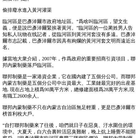
偷排廢水進入黃河灌渠
臨河區是巴彥淖爾市政府地址區。“爲啥叫臨河區，望文生
義，便是說巴彥淖爾緊挨著黃河。”臨河區的一位蔺姓男人告
知私人玩物在线記者，從臨河區到黃河河套沒有多遠。巴彥淖
爾市志記載，巴彥淖爾市因具有絢爛的黃河河套文明而遠近出
名。
據當地大衆介紹，2007年，作爲政府的重要招商引資項目，聯
邦內蒙制藥落戶臨河區。
聯邦制藥是一家港資企業，它在國內建了五個分公司。而聯邦
內蒙古制藥是五個分公司中出資最大、工業鏈最完好的出産基
地. 現在占地上積爲90萬平方米，總修建面積爲28萬平方米,現
有職工2600余人。
聯邦內蒙制藥不只在內蒙古自治區無足輕重，更是巴彥淖爾市
榜首利稅大戶。
“自打聯邦制藥來了往後，咱們就日子在惡臭、汙水圍住的環
境中。大夏天，白六合裏幹活惡臭難耐，晚上炕上睡覺不能開