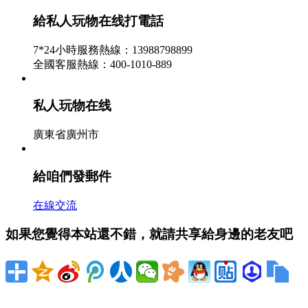
- 私人玩物在线資訊
給私人玩物在线打電話
2026-07-16
7*24小時服務熱線：13988798899
澳大利亞下議院12日以74票擁護、72票對立的效果通過
全國客服熱線：400-1010-889
了吉拉德政府提出的碳稅法案，標志著執政的工黨倡議
的清潔動力方針一攬子方案在立法方面跨出了具...
私人玩物在线
西部最大廢物環保發電廠在成都九江試運轉 -
廣東省廣州市
私人玩物在线資訊
2026-07-15
給咱們發郵件
在雙流九江，稀有棟淺藍色的房子，其間立著一根煙
囪，上面畫著藍天、白雲、海鷗和波濤這便是成都九江
在線交流
環保發電廠，它是成都第二座、現在西部區域規...
如果您覺得本站還不錯，就請共享給身邊的老友吧
國展中心與同曦集團戰略協作簽約典禮圓滿成
功 - 私人玩物在线資訊
2026-07-14