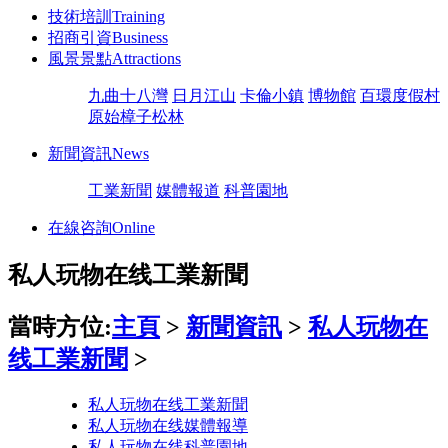
技術培訓
Training
招商引資
Business
風景景點
Attractions
九曲十八灣
日月江山
卡倫小鎮
博物館
百環度假村
原始樟子松林
新聞資訊
News
工業新聞
媒體報道
科普園地
在線咨詢
Online
私人玩物在线工業新聞
當時方位:
主頁
>
新聞資訊
>
私人玩物在
线工業新聞
>
私人玩物在线工業新聞
私人玩物在线媒體報導
私人玩物在线科普園地