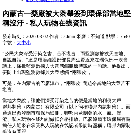
內蒙古一藥廠被大衆舉簽到環保部當地堅
稱沒汙 - 私人玩物在线資訊
發布時刻：2026-08-02
作者：admin
來曆：不知道
點擊：7540
字號：
大
中
小
“公民大衆深受汙染之害、苦不堪言，而監測數據歡天喜地、
自說自話。”這是環境維護部部長周生賢近來在環保部一次會
議上，痛批監測數據與大衆感觸脫節時說的一句話。他提出，
要防止出現監測數據與大衆感觸 “兩張皮”。
可是，在內蒙古的巴彥淖市，“兩張皮”問題令當地的大衆苦不
堪言。
當地大衆說，讓他們深受汙染之苦的便是當地的利稅大戶——
聯邦制藥（內蒙古）有限公司（以下簡稱聯邦內蒙制藥）。而
通過巴彥淖爾市環保局監測，聯邦內蒙制藥的水、氣、聲、
渣、私人玩物在线均能做抵合格排放。巴彥淖爾市環保局有關
擔任人近來在承受私人玩物在线記者采訪時堅稱，聯邦內蒙制
藥沒有問題。