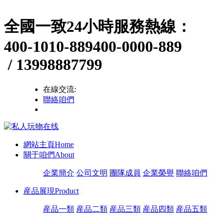
全國一致24小時服務熱線：
400-1010-889
400-0000-889
/ 13998887799
在線交流:
聯絡咱們
網站主頁
Home
關于咱們
About
企業簡介
公司文明
團隊成員
企業榮譽
聯絡咱們
産品展現
Product
産品一類
産品二類
産品三類
産品四類
産品五類