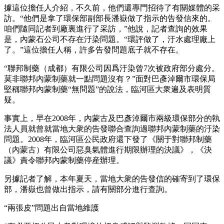
據這位擔任人介紹，不久前，他們還專門招待了有關媒體的采
訪。“他們是拿了環保部副部長潘嶽做了指示的告發信來的。
咱們隨同記者到廠裏進行了采訪，”他說，記者查詢的效果
是，內蒙石公司不存在汙染問題。“環評做了，汙水處理廠上
了。”這位擔任人稱，許多告發問題底子就不存在。
“聯邦制藥（成都）有限公司因爲汙染曾7次被政府部分處分。
莫非聯邦內蒙制藥就一點問題沒有？”面對巴彥淖爾市環保局
堅稱聯邦內蒙制藥“無問題”的說法，臨河區大衆遍及表明質
疑。
事實上，早在2008年，內蒙古及巴彥淖爾市兩級環保部分的執
法人員就曾就當地大衆的告發聯合查詢過聯邦內蒙制藥的汙染
問題。2008年，臨河區公民政府還下發了《關于對聯邦制藥
（內蒙古）有限公司惡臭氣體進行期限辦理的決議》，《決
議》責令聯邦內蒙制藥停産辦理。
另據記者了解，本年夏天，當地大衆的告發信的確寄到了環保
部，潘嶽也曾做出指示，請有關部分進行查詢。
“兩張皮”問題出自當地維護