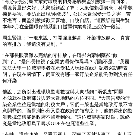
“有必要把公民大衆對環境的切身感觸與監測數據一同同來。
環境質量好欠好，大衆感觸說了算；大衆信賴哪裏來，科學數
據是要害。要防止出現‘兩張皮’，公民大衆深受汙染之害、苦
不堪言，而監測數據歡天喜地、自說自話。”這段話是周生賢
本年8月在全國環保體系對口援疆作業會議上說的一段話。
周生賢說：“一般來說，打開強度越高，汙染排放越大。真實
的零排放，我還沒有見到。”
“在部長眼裏難以完結的零排放，在聯邦內蒙制藥卻“做
到”了。“是部長輕視了企業的環保作爲嗎？明顯不是。”我國
政法大學一位威望學者在承受私人玩物在线》記者采訪時表
明，在現在國情下，簡直沒有哪一家汙染企業能夠做到沒有任
何汙染
他說，之所以出現環境監測數據與大衆感觸 “兩張皮”問題，
本源就在政府部分與老大衆地點的方位不同。“大衆告發的汙
染企業往往是當地的利稅大戶，它們一般也是當地政府最不肯
意開罪的。而監測部分又是在政府的領導之下，他們得出的監
測數據怎樣能是政府不肯看到的。”這位威望專家以爲，說終
究是當地政府爲了尋求GDP在包庇這些企業。
“有味，還能咋的，又熏不死人，習氣了不就沒事了。”私人玩